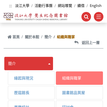
跳到主要內容
:::
淡江大學
活動行事曆
網站導覽
續借
English
首頁
關於本館
簡介
組織與職掌
返回上一層
簡介
緣起與現況
組織與職掌
歷屆館長
圖書館品質屋