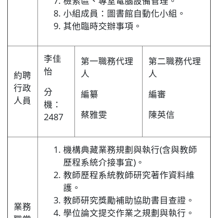
檢索區、專室電腦設備管理。
小組成員：圖書館自動化小組。
其他臨時交辦事項。
李佳
第一職務代理
第二職務代理
怡
人
人
約聘
行政
分
編纂
編審
人員
機：
蔡雅雯
陳英信
2487
機構典藏業務規劃與執行(含與教師
歷程系統介接事宜)。
教師歷程系統教師研究著作資料維
護。
教師研究獎勵補助協助書目查證。
業務
學位論文提交作業之規劃與執行。