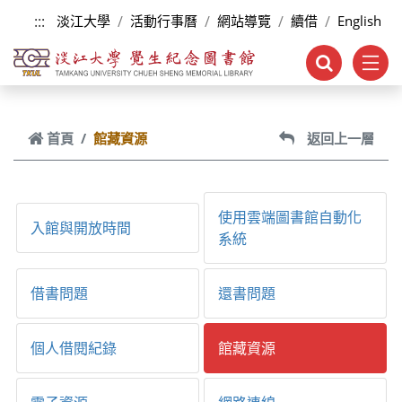
跳到主要內容
:::
淡江大學
活動行事曆
網站導覽
續借
English
首頁
館藏資源
返回上一層
使用雲端圖書館自動化
入館與開放時間
系統
借書問題
還書問題
個人借閱紀錄
館藏資源