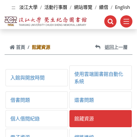
跳到主要內容
:::
淡江大學
活動行事曆
網站導覽
續借
English
首頁
館藏資源
返回上一層
使用雲端圖書館自動化
入館與開放時間
系統
借書問題
還書問題
個人借閱紀錄
館藏資源