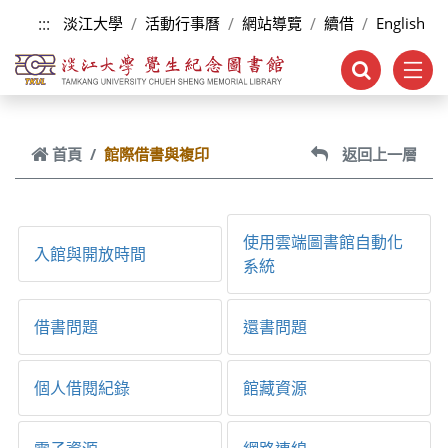
跳到主要內容
:::
淡江大學
活動行事曆
網站導覽
續借
English
首頁
館際借書與複印
返回上一層
使用雲端圖書館自動化
入館與開放時間
系統
借書問題
還書問題
個人借閱紀錄
館藏資源