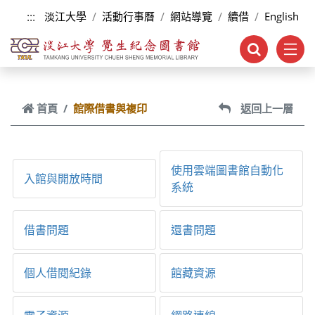
跳到主要內容
:::
淡江大學
活動行事曆
網站導覽
續借
English
首頁
館際借書與複印
返回上一層
使用雲端圖書館自動化
入館與開放時間
系統
借書問題
還書問題
個人借閱紀錄
館藏資源