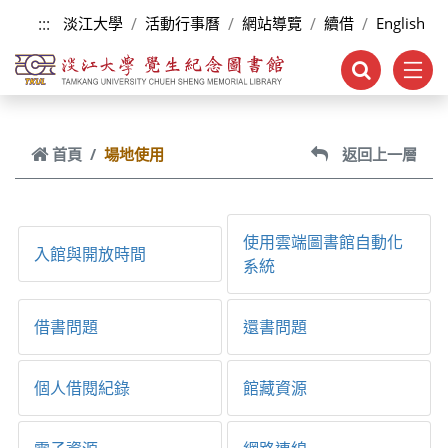
跳到主要內容
:::
淡江大學
活動行事曆
網站導覽
續借
English
首頁
場地使用
返回上一層
使用雲端圖書館自動化
入館與開放時間
系統
借書問題
還書問題
個人借閱紀錄
館藏資源