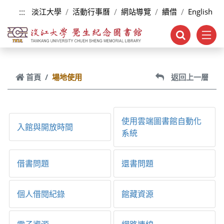
跳到主要內容
:::
淡江大學
活動行事曆
網站導覽
續借
English
首頁
場地使用
返回上一層
使用雲端圖書館自動化
入館與開放時間
系統
借書問題
還書問題
個人借閱紀錄
館藏資源