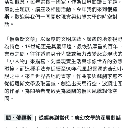
活動概念，每年選擇一國家，作為世界閱讀日主題，
策劃主題展、講座及相關活動。今年我們來到
俄羅
斯
，歡迎與我們一同開啟現實與幻想文學的時空對
話。
「俄羅斯文學」以深厚的文明底蘊、廣袤的地景視野
為特色，19世紀更是其最輝煌、最恢弘厚重的百年。
書頁之間，往往透過身分卑微或無力改變悲哀現狀的
「小人物」來描寫、刻畫現實生活與想像世界的激烈
碰撞，而這種手法亦延續至90年代風起雲湧的奇幻小
說之中。來自世界各地的畫家、作曲家與戲劇家無不
從俄羅斯文學汲取靈感，創造出天馬行空、波瀾壯闊
的作品，為閱聽者開啟更為廣闊的俄國風貌想像空
間。
閱．俄羅斯
| 從經典到當代：魔幻文學的深層對話