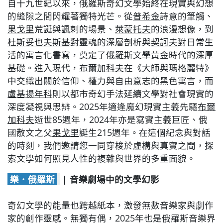
自十九世紀以來，俄羅斯奇幻文學始終在現實與幻想
的縫隙之間閃耀著獨特光芒。從
普希金
詩意的筆觸、
果戈里
荒誕與諷刺的場景、
萊蒙托夫
的浪漫想像，到
杜斯妥也夫斯基
對靈魂的深層剖析與
契訶夫
對日常生
活的寓言化書寫，奠定了俄羅斯文學黃金時代的深厚
基礎。進入現代，
布爾加科夫
在《大師與瑪格麗特》
中交織出關於信仰、權力與自由意志的黑色寓言，而
盧基揚年科
則以都市奇幻手法延續文學對社會現實的
深度凝視與思辨。2025年適逢魔幻現實主義先驅
布爾
加科夫
逝世85週年，2024年亦是寫實主義巨匠、俄
國散文之父
果戈里
誕生215週年。在這個紀念與對話
的時刻，我們邀請您一同穿梭於虛構與真實之間，探
索文學如何照見人性的複雜與世界的多重面貌。
樂．俄羅斯
| 音樂劇場中的文學幻影
奇幻文學的能量也跨越紙本，激發無數音樂家與劇作
家的創作靈感。無獨有偶，2025年也是俄羅斯音樂界