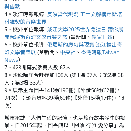
與幽默
4。淡江時報報導
反映當代現況 王士文解構蕭斯塔
科維契的音樂世界
5。校外單位報導
淡江大學2025世界閱讀日 帶你展
開俄羅斯奇幻文學音樂之旅
(墨新聞、
獨家日報
)
6。校外單位報導
俄羅斯的魔幻與現實 淡江推出奇
幻文學音樂展
(蕃新聞、
中央社
、
臺灣時報Taiwan
News
）
7。423開幕式參與人數 67人
8。沙龍講座合計參加108人 (第1場 37人；第2場 38
人；第3場 33人）
9。展示主題圖書141種(190冊)【外借56種(62冊)，
94次】；影音資料39種(60件)【外借15種(17件)，18
次】。
城市承載了人們生活的記憶，也是旅行故事發生的場
景。自2015年起，圖書館以「閱讀 行旅 愛分享」為