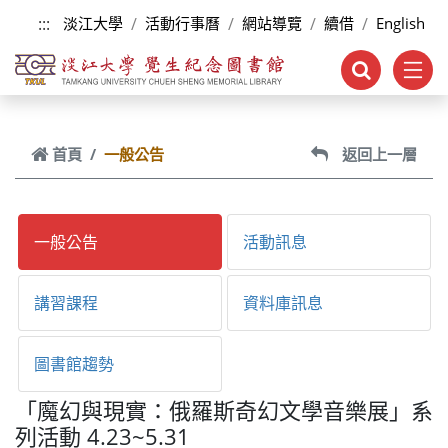
跳到主要內容
:::
淡江大學
活動行事曆
網站導覽
續借
English
首頁
一般公告
返回上一層
一般公告
活動訊息
講習課程
資料庫訊息
圖書館趨勢
「魔幻與現實：俄羅斯奇幻文學音樂展​」系
列活動 4.23~5.31