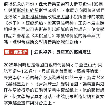
值得紀念的年份，偉大音樂家
柴可夫斯基
誕生185週
年與
蕭斯塔科維契
逝世50週年，本展亦向兩位音樂巨
匠致敬。
蕭斯塔科維契
改編
果戈里
小說所創作的歌劇
《鼻子》，荒誕詭譎、極富實驗精神，正與本展主題
相呼應。而
柴可夫斯基
則以細膩的音樂語言，使文學
作品如普希金《黑桃皇后》等獲得情感的昇華與共
鳴，體現俄羅斯文學與音樂間深刻對話。
藝．俄羅斯
| 幻象視界：貝諾瓦的藝術魔法
2025年同時也是俄國白銀時代藝術才子
亞歷山大·貝
諾瓦
誕生155週年。
貝諾瓦
身兼畫家、藝術評論家、
歷史學家、芭蕾舞台及服裝設計師於一身，為
普希金
《黑桃皇后》、《青銅騎士》繪製插圖，讓精靈與鬼
怪在聖彼得堡的石階與暗巷中躍然紙上。他的藝術語
言，使文學場景具象可感，也讓俄羅斯奇幻精神從文
字穿越至畫布與舞台之上。