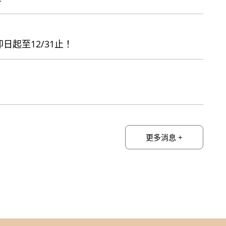
日起至12/31止！
【館際合作】化學中心總圖書室館際合作服務
直
更多消息 +