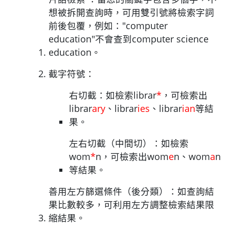
想被拆開查詢時，可用雙引號將檢索字詞
前後包覆，例如："computer
education"不會查到computer science
education。
截字符號：
右切截：如檢索librar
*
，可檢索出
librar
ary
、librar
ies
、librar
ian
等結
果。
左右切截（中間切）：如檢索
wom
*
n，可檢索出wom
e
n、wom
a
n
等結果。
善用左方篩選條件（後分類）：如查詢結
果比數較多，可利用左方調整檢索結果限
縮結果。