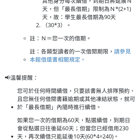
其他身分每次續借，到期日將延展Ｎ
天，但「最長借期」限制為Ｎ*(2+1)
天，故：學生最長借期為90天
（30*3）。
​​註：Ｎ＝您一次的借期。
註：各類型讀者的一次借閱期限，
請參見
本館借還書相關規定。
📢溫馨提醒：
您可於任何時間續借，只要該書無人排隊預約、
且您無任何借閱書籍逾期或其他凍結狀態，就可
於「最長借期」內隨時進行續借。
如果您一次的借期為60天，點選續借，到期日
會從點選日往後延60天；但當您已經借用230
天，再次續借只能延後10天(60*4=240)。