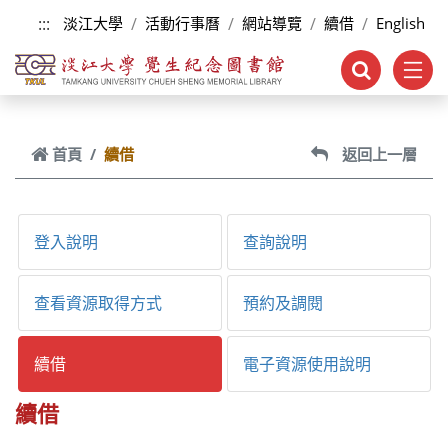
跳到主要內容
:::
淡江大學
活動行事曆
網站導覽
續借
English
首頁
續借
返回上一層
登入說明
查詢說明
查看資源取得方式
預約及調閱
續借
電子資源使用說明
續借