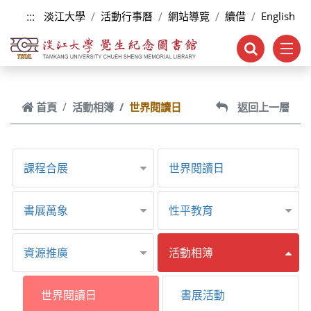
跳到主要內容
:::
淡江大學
活動行事曆
網站導覽
續借
English
首頁
活動相簿
世界閱讀日
返回上一層
課程合展
世界閱讀日
書展萬象
性平教育
資源推廣
活動相簿
世界閱讀日
書展活動