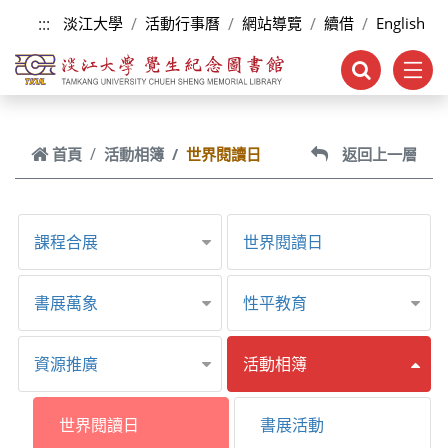
跳到主要內容
:::
淡江大學
活動行事曆
網站導覽
續借
English
首頁
活動相簿
世界閱讀日
返回上一層
課程合展
世界閱讀日
書展萬象
性平教育
資源推廣
活動相簿
世界閱讀日
書展活動