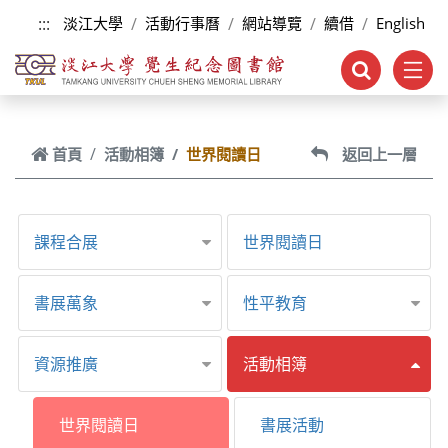
跳到主要內容
:::
淡江大學
活動行事曆
網站導覽
續借
English
首頁
活動相簿
世界閱讀日
返回上一層
課程合展
世界閱讀日
書展萬象
性平教育
資源推廣
活動相簿
世界閱讀日
書展活動