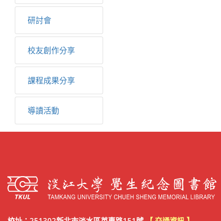
研討會
校友創作分享
課程成果分享
導讀活動
校址：251302新北市淡水區英專路151號
【 交通資訊 】