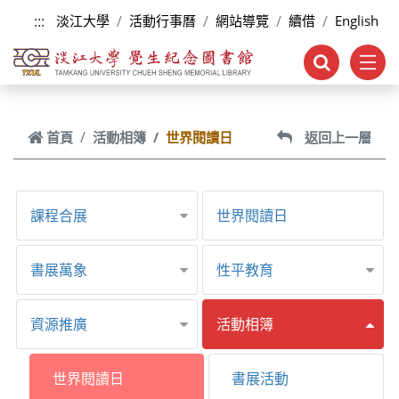
跳到主要內容
:::
淡江大學
活動行事曆
網站導覽
續借
English
首頁
活動相簿
世界閱讀日
返回上一層
課程合展
世界閱讀日
書展萬象
性平教育
資源推廣
活動相簿
世界閱讀日
書展活動