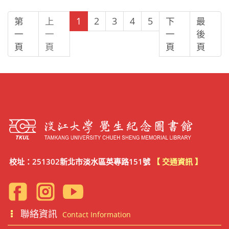
第
上
1
2
3
4
5
下
最
一
一
一
後
頁
頁
頁
頁
校址：251302新北市淡水區英專路151號
【 交通資訊 】
聯絡資訊
Contact Information