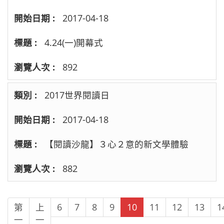
2017-04-18
4.24(一)開幕式
892
2017世界閱讀日
2017-04-18
【閱讀沙龍】３心２意的新文學體驗
882
第
上
6
7
8
9
10
11
12
13
1
一
一