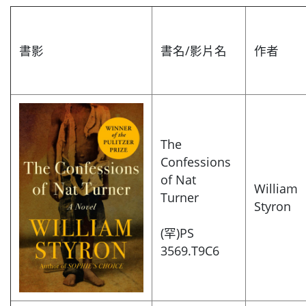
書影
書名/影片名
作者
The
Confessions
of Nat
William
Turner
Styron
(罕)PS
3569.T9C6