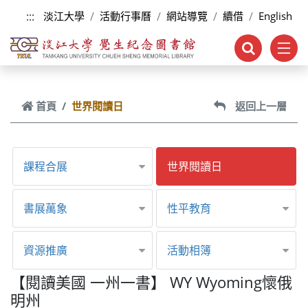
跳到主要內容
:::
淡江大學
活動行事曆
網站導覽
續借
English
首頁
世界閱讀日
返回上一層
課程合展
世界閱讀日
書展萬象
性平教育
資源推廣
活動相簿
【閱讀美國 一州一書】 WY Wyoming懷俄
明州