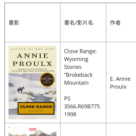
書影
書名/影片名
作者
Close Range:
Wyoming
Stories
“Brokeback
E. Annie
Mountain
Proulx
PS
3566.R69B775
1998