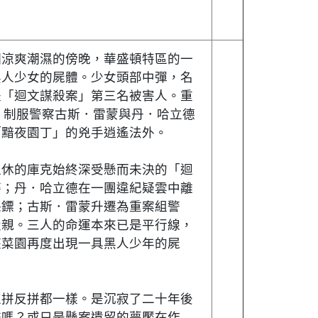
個涼爽潮濕的傍晚，華盛頓特區的一
黑人少女的屍體。少女頭部中彈，名
是「迴文謀殺案」第三名被害人。重
、制服警察古斯．雷蒙與丹．哈立德
「黯夜園丁」的兇手逍遙法外。
退休的庫克始終深受懸而未決的「迴
磨；丹．哈立德在一團違紀疑雲中離
保鏢；古斯．雷蒙升遷為重案組警
父親。三人的命運本來已是平行線，
座菜園再度出現一具黑人少年的屍
正拼反拼都一樣。是沉寂了二十年後
擊嗎？或只是懸案遺留的夢饜在作