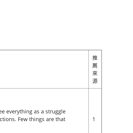
推
薦
來
源
ee everything as a struggle
tions. Few things are that
1