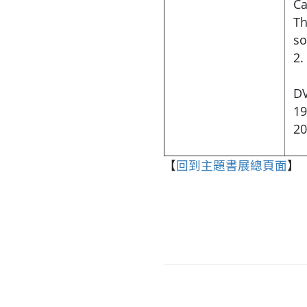
Ca
Th
s
2
D
19
20
【
回到主題書展總頁面
】