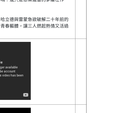
、哈立德與雷蒙急欲破解二十年前的
的青春軀體，讓三人燃起熱情又活過