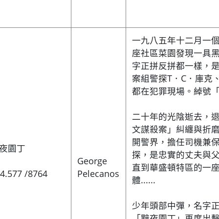
一九八五年十二月一
座社區菜園發現一具
字正拼反拼都一樣，
案組警探T．C．庫克
都在犯罪現場。綽號
二十年的光陰逝去，
文謀殺案」糾纏與折
開警界，擔任司機兼
夜園丁
探，是忠實的丈夫與
George
直到華盛頓特區的一
4.577 /8764
Pelecanos
體......
少年頭部中彈，名字
「黯夜園丁」再度出