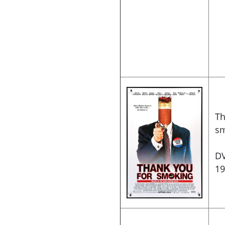
Th
s
D
19