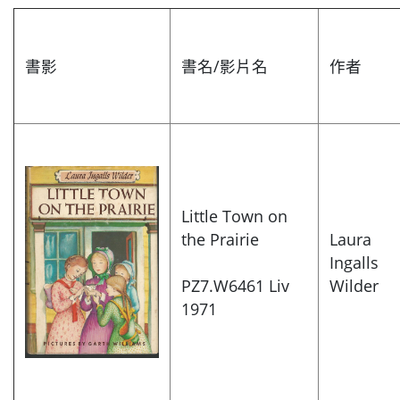
書影
書名/影片名
作者
Little Town on
the Prairie
Laura
Ingalls
PZ7.W6461 Liv
Wilder
1971