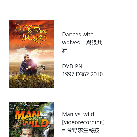
Dances with
wolves = 與狼共
舞
DVD PN
1997.D362 2010
Man vs. wild
[videorecording]
= 荒野求生秘技