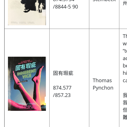
/8844-5 90
T
w
“
a
b
固有瑕疵
h
Thomas
c
874.577
Pynchon
/857.23