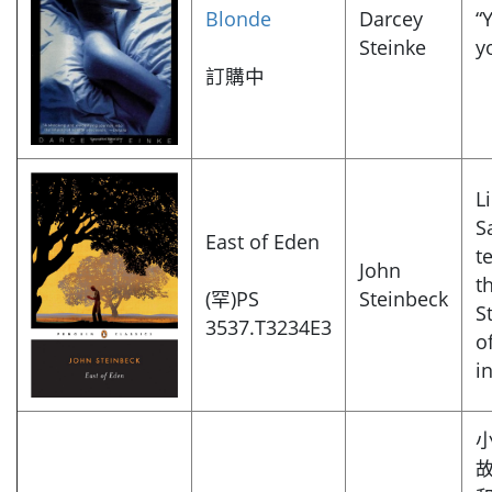
Blonde
Darcey
“
Steinke
y
訂購中
L
S
East of Eden
t
John
t
(罕)PS
Steinbeck
S
3537.T3234E3
o
i