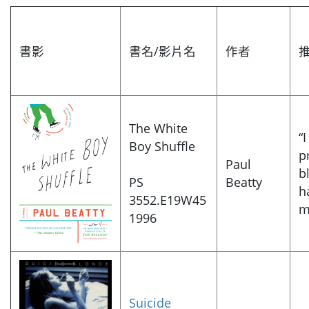
書影
書名/影片名
作者
The White
“
Boy Shuffle
p
Paul
b
PS
Beatty
h
3552.E19W45
m
1996
Suicide