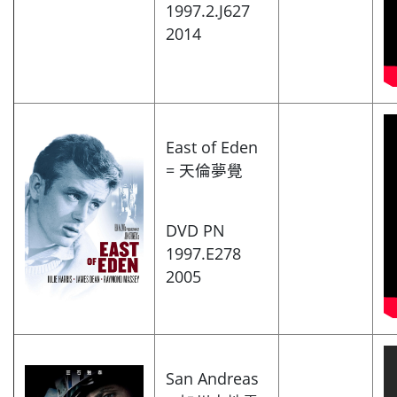
1997.2.J627
2014
East of Eden
= 天倫夢覺
DVD PN
1997.E278
2005
San Andreas