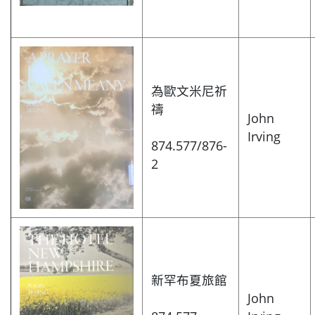
為歐文米尼祈
禱
John
Irving
874.577/876-
2
新罕布夏旅館
John