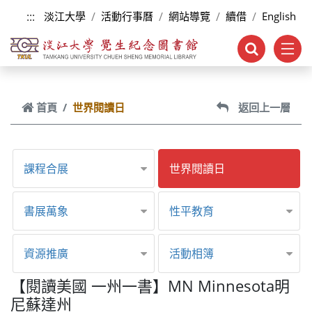
跳到主要內容
:::
淡江大學
活動行事曆
網站導覽
續借
English
首頁
世界閱讀日
返回上一層
課程合展
世界閱讀日
書展萬象
性平教育
資源推廣
活動相簿
【閱讀美國 一州一書】MN Minnesota明
尼蘇達州