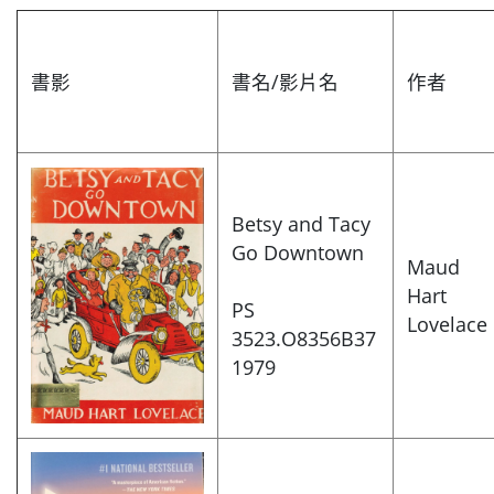
書影
書名/影片名
作者
Betsy and Tacy
Go Downtown
Maud
Hart
PS
Lovelace
3523.O8356B37
1979