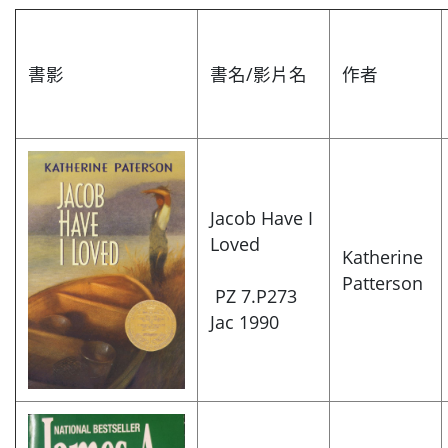
書影
書名/影片名
作者
Jacob Have I
Loved
Katherine
Patterson
PZ 7.P273
Jac 1990