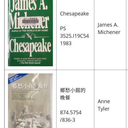
Chesapeake
James A.
PS
Michener
3525.I19C54
1983
鄉愁小館的
晚餐
Anne
Tyler
874.5754
/836-3