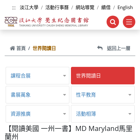
跳到主要內容
:::
淡江大學
活動行事曆
網站導覽
續借
English
首頁
世界閱讀日
返回上一層
課程合展
世界閱讀日
書展萬象
性平教育
資源推廣
活動相簿
【閱讀美國 一州一書】MD Maryland馬里
蘭州