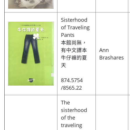
Sisterhood
of Traveling
Pants
本館尚無，
有中文譯本
Ann
牛仔褲的夏
Brashares
天
874.5754
/8565.22
The
sisterhood
of the
traveling