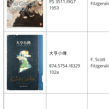
PS 3511.I9G7
Fitzgeral
1953
大亨小傳
F. Scott
874.5754 /8329
Fitzgeral
102a