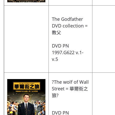
The Godfather
DVD collection =
教父
DVD PN
1997.G622 v.1-
v.5
?The wolf of Wall
Street = 華爾街之
狼?
DVD PN