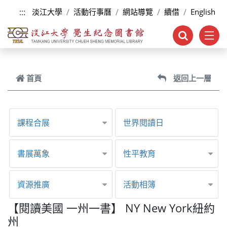
跳到主要內容
:::
淡江大學
活動行事曆
網站導覽
續借
English
首頁
返回上一層
課程合展
世界閱讀日
書展萬象
性平教育
資源推廣
活動相簿
【閱讀美國 一州一書】 NY New York紐約
州