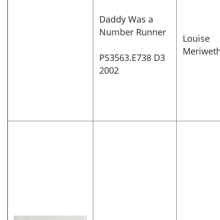
Daddy Was a
Number Runner
Louise
Meriwet
PS3563.E738 D3
2002