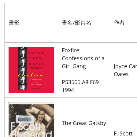
書影
書名/影片名
作者
Foxfire:
Confessions of a
Girl Gang
Joyce Ca
Oates
PS3565.A8 F69
1994
The Great Gatsby
F. Scott