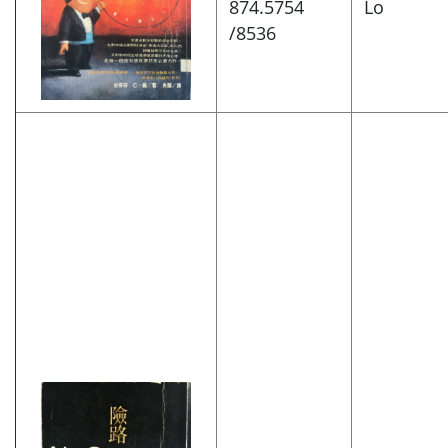
874.5754
Lo
/8536