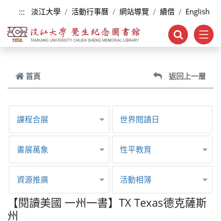
跳到主要內容
:::
淡江大學
活動行事曆
網站導覽
續借
English
首頁
返回上一層
課程合展
世界閱讀日
書展萬象
性平教育
資源推廣
活動相簿
【閱讀美國 一州一書】TX Texas德克薩斯
州