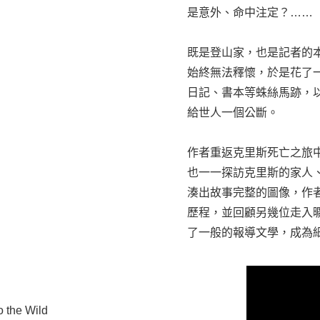
是意外、命中注定？……
既是登山家，也是記者的
始終無法釋懷，於是花了
日記、書本等蛛絲馬跡，
給世人一個公斷。
作者重返克里斯死亡之旅
也一一探訪克里斯的家人
湊出故事完整的圖像，作
歷程，並回顧另幾位走入
了一般的報導文學，成為細
o the Wild