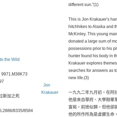
different sun.”(1)
This is Jon Krakauer's ha
hitchhikes to Alaska and 
McKinley. This young man
donated a large sum of m
possessions prior to his p
hunter found his body in th
nto the Wild
Krakauer explores themes 
searches for answers as t
 9971.M38K73
new life.(3)
97
Jon
Krakauer
一九九二年九月初，在阿
拉斯加之死
他是來自華府、大學剛畢
富裕，前途似錦，但他卻
5.2886/8335/8584
他的所作所為是虛擲生命