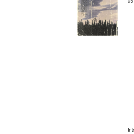
96
Int