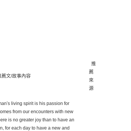
推
薦
推薦文/故事內容
來
源
n's living spirit is his passion for
e comes from our encounters with new
re is no greater joy than to have an
n, for each day to have a new and