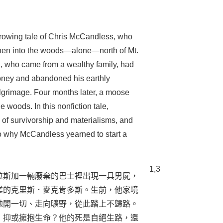
rrowing tale of Chris McCandless, who
then into the woods—alone—north of Mt.
, who came from a wealthy family, had
oney and abandoned his earthly
ilgrimage. Four months later, a moose
e woods. In this nonfiction tale,
of survivorship and materialisms, and
o why McCandless yearned to start a
1,3
拉斯加一輛廢棄的巴士裡出現一具男屍，
業的克里斯．麥克肯多斯。生前，他家境
拋開一切、走向曠野，從此踏上不歸路。
，抑或擁抱生命？他的死是自絕生路，還