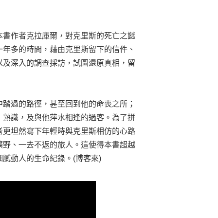
本書作者克拉庫爾，對克里斯的死亡之謎
一年多的時間，藉由克里斯留下的信件、
以及深入的調查採訪，試圖還原真相，留
中踏過的路徑，甚至回到他的命喪之所；
、熟識，及與他萍水相逢的過客。為了拼
者更坦然寫下年輕時與克里斯相仿的心路
曠野、一去不返的旅人。這使得本書超越
膩動人的生命紀錄。(博客來)