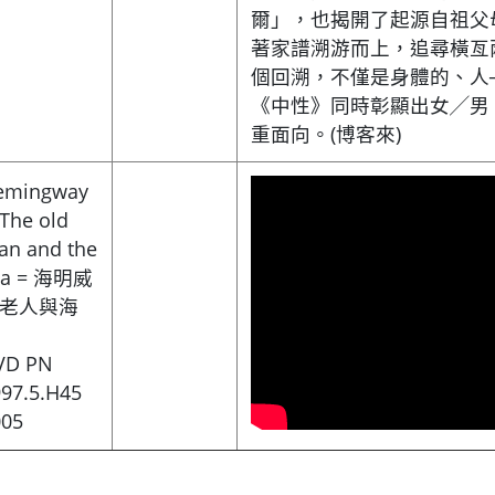
爾」，也揭開了起源自祖父
著家譜溯游而上，追尋橫亙
個回溯，不僅是身體的、人
《中性》同時彰顯出女╱男
重面向。(博客來)
emingway
The old
an and the
ea = 海明威
 老人與海
VD PN
97.5.H45
005