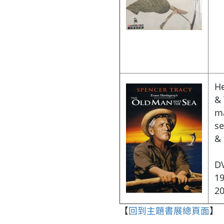
H
& 
m
s
&
D
19
2
【
回到主題書展總頁面
】