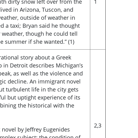
th dirty snow left over from the
1
lived in Arizona, Tuscon, and
ather, outside of weather in
 a taxi; Bryan said he thought
r weather, though he could tell
he summer if she wanted.” (1)
rational story about a Greek
in Detroit describes Michigan’s
peak, as well as the violence and
ragic decline. An immigrant novel
ut turbulent life in the city gets
ul but uptight experience of its
ining the historical with the
2,3
g novel by Jeffrey Eugenides
mplex subject: the condition of