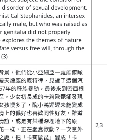
a disorder of sexual development.
ist Cal Stephanides, an intersex
ally male, but who was raised as
 genitalia did not properly
e explores the themes of nature
fate versus free will, through the
 (3)
背景，他們從小亞細亞一處能俯瞰
漫天煙塵的底特律，見證了這個汽
67年的種族暴動，最後來到密西根
區。少女初長成的卡莉歐琵卻發現
女孩慢多了，醜小鴨遲遲未能變成
情上的偏好也喜歡同性好友，難道
情誼，或是有某種深埋地下的原
2,3
花一樣，正在蠢蠢欲動？一次意外
之謎，把「卡莉歐琵」變成「卡