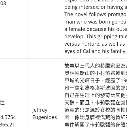
003
being intersex, or having 
The novel follows protagon
man who was born genetic
a female because his outer
develop. This gripping tal
versus nurture, as well as 
eyes of Cal and his family.
故事以三代人的希臘家庭為
奧林帕斯山的小村落逃難到
車城的光輝日子，經歷了19
州一處名為格洛斯波因的郊
自己在生理上的發育比其他
性
天鵝。而且，卡莉歐琵在感
Jeffrey
這真的只是源於女校的同性
4.5754
Eugenides
因，像她身體裡潛藏的番紅
365.21
事件解開了卡莉歐琵的身體