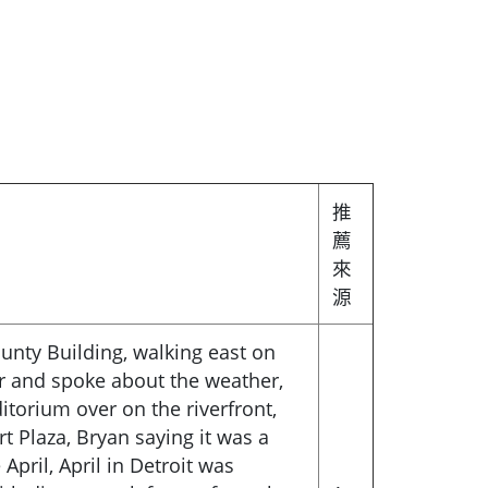
推
薦
來
源
unty Building, walking east on
er and spoke about the weather,
ditorium over on the riverfront,
rt Plaza, Bryan saying it was a
ke April, April in Detroit was