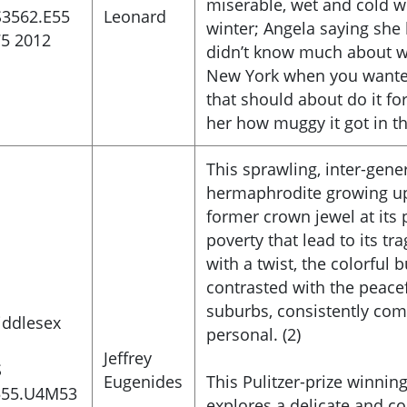
miserable, wet and cold wi
S3562.E55
Leonard
winter; Angela saying she 
5 2012
didn’t know much about we
New York when you wanted
that should about do it fo
her how muggy it got in t
This sprawling, inter-gene
hermaphrodite growing up 
former crown jewel at its 
poverty that lead to its t
with a twist, the colorful b
contrasted with the peacef
suburbs, consistently comb
iddlesex
personal. (2)
Jeffrey
S
Eugenides
This Pulitzer-prize winnin
555.U4M53
explores a delicate and co