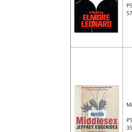
P
S7
M
P
3