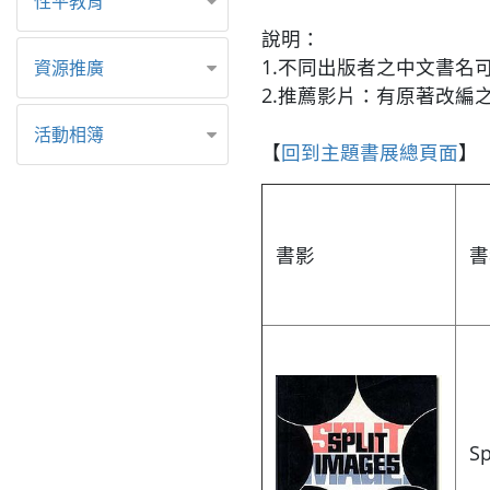
性平教育
說明：
1.不同出版者之中文書名
資源推廣
2.推薦影片：有原著改編
活動相簿
【
回到主題書展總頁面
】
書影
書
Sp