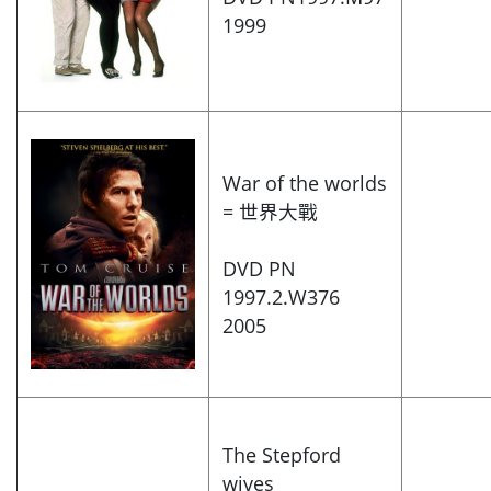
1999
War of the worlds
= 世界大戰
DVD PN
1997.2.W376
2005
The Stepford
wives