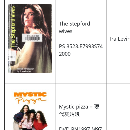
The Stepford
wives
Ira Levi
PS 3523.E7993S74
2000
Mystic pizza = 現
代灰姑娘
DVD PN1997.M97