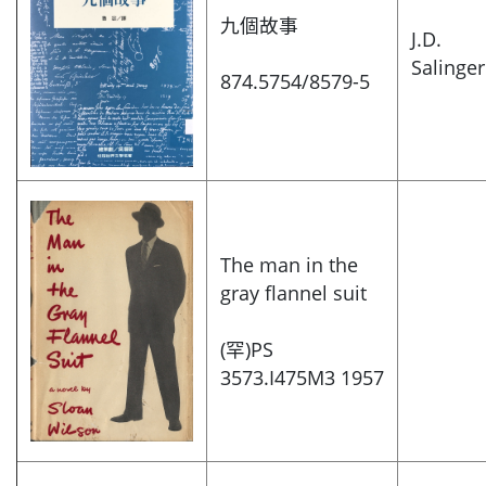
九個故事
J.D.
Salinger
874.5754/8579-5
The man in the
gray flannel suit
(罕)PS
3573.I475M3 1957