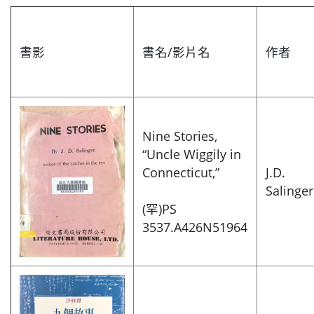
書影
書名/影片名
作者
Nine Stories,
“Uncle Wiggily in
Connecticut,”
J.D.
Salinger
(罕)PS
3537.A426N51964