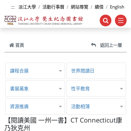
跳到主要內容
:::
淡江大學
活動行事曆
網站導覽
續借
English
首頁
返回上一層
課程合展
世界閱讀日
書展萬象
性平教育
資源推廣
活動相簿
【閱讀美國 一州一書】CT Connecticut康
乃狄克州