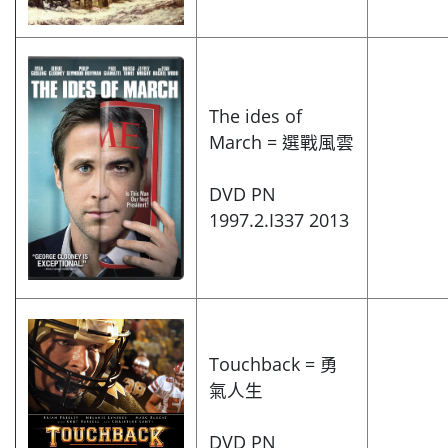
The ides of
March = 選戰風雲
DVD PN
1997.2.I337 2013
Touchback = 勇
氣人生
DVD PN