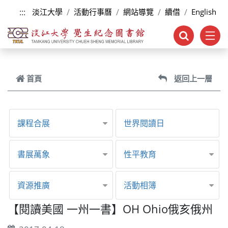
跳到主要內容
:::
淡江大學
活動行事曆
網站導覽
續借
English
首頁
返回上一層
課程合展
世界閱讀日
書展萬象
性平教育
資源推廣
活動相簿
【閱讀美國 一州一書】OH Ohio俄亥俄州