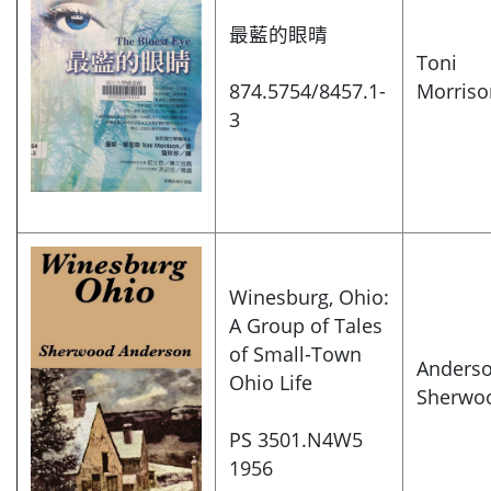
最藍的眼晴
Toni
874.5754/8457.1-
Morriso
3
Winesburg, Ohio:
A Group of Tales
of Small-Town
Anderso
Ohio Life
Sherwo
PS 3501.N4W5
1956