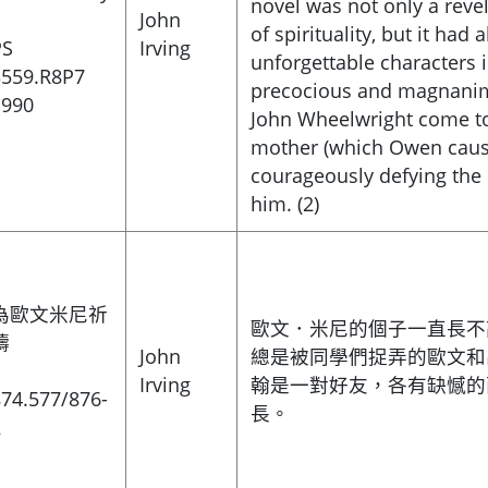
novel was not only a revel
John
of spirituality, but it ha
PS
Irving
unforgettable characters 
3559.R8P7
precocious and magnanim
1990
John Wheelwright come to
mother (which Owen cause
courageously defying the
him. (2)
為歐文米尼祈
歐文．米尼的個子一直長不
禱
John
總是被同學們捉弄的歐文和
Irving
翰是一對好友，各有缺憾的
74.577/876-
長。
2