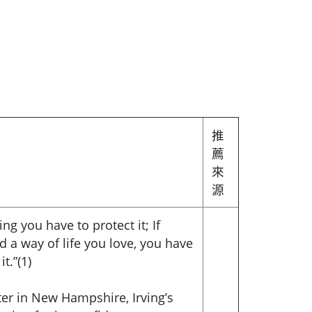
推
薦
來
源
ng you have to protect it; If
d a way of life you love, you have
t.”(1)
er in New Hampshire, Irving’s