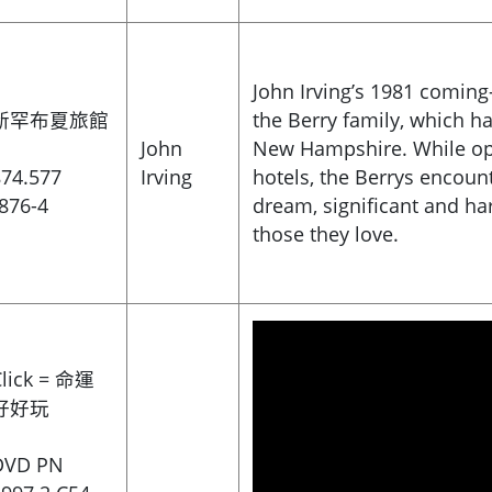
John Irving’s 1981 coming-
新罕布夏旅館
the Berry family, which ha
John
New Hampshire. While ope
874.577
Irving
hotels, the Berrys encoun
876-4
dream, significant and ha
those they love.
Click = 命運
好好玩
DVD PN