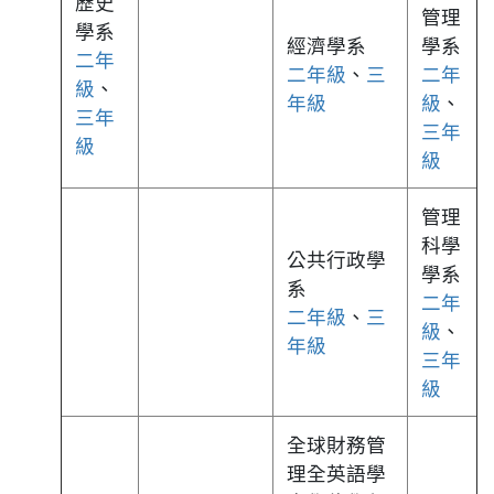
歷史
管理
學系
經濟學系
學系
二年
二年級
、
三
二年
級
、
年級
級
、
三年
三年
級
級
管理
科學
公共行政學
學系
系
二年
二年級
、
三
級
、
年級
三年
級
全球財務管
理全英語學