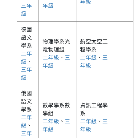
年級
三年
年級
級
德國
語文
物理學系光
航空太空工
學系
電物理組
程學系
二年
二年級
、
三
二年級
、
三
級
、
年級
年級
三年
級
俄國
語文
數學學系數
資訊工程學
學系
學組
系
二年
二年級
、
三
二年級
、
三
級
、
年級
年級
三年