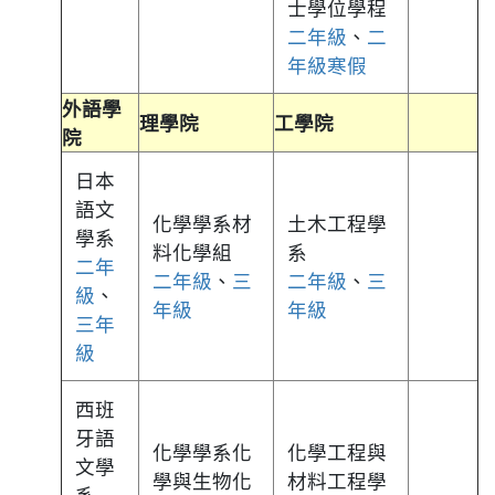
士學位學程
二年級
、
二
年級寒假
外語學
理學院
工學院
院
日本
語文
化學學系材
土木工程學
學系
料化學組
系
二年
二年級
、
三
二年級
、
三
級
、
年級
年級
三年
級
西班
牙語
化學學系化
化學工程與
文學
學與生物化
材料工程學