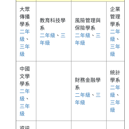
大眾
企業
傳播
管理
教育科技學
風險管理與
學系
學系
系
保險學系
二年
二年
二年級
、
三
二年級
、
三
級
、
級
、
年級
年級
三年
三年
級
級
中國
統計
文學
財務金融學
學系
學系
系
二年
二年
二年級
、
三
級
、
級
、
年級
三年
三年
級
級
資訊