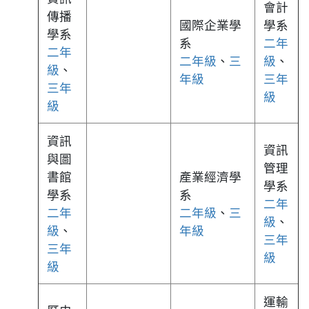
會計
傳播
國際企業學
學系
學系
系
二年
二年
二年級
、
三
級
、
級
、
年級
三年
三年
級
級
資訊
資訊
與圖
管理
書館
產業經濟學
學系
學系
系
二年
二年
二年級
、
三
級
、
級
、
年級
三年
三年
級
級
運輸