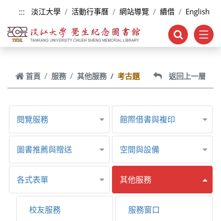
跳到主要內容
:::
淡江大學
活動行事曆
網站導覽
續借
English
首頁
服務
其他服務
考古題
返回上一層
閱覽服務
館際借書與複印
圖書推薦與贈送
空間與設備
各式表單
其他服務
校友服務
服務窗口