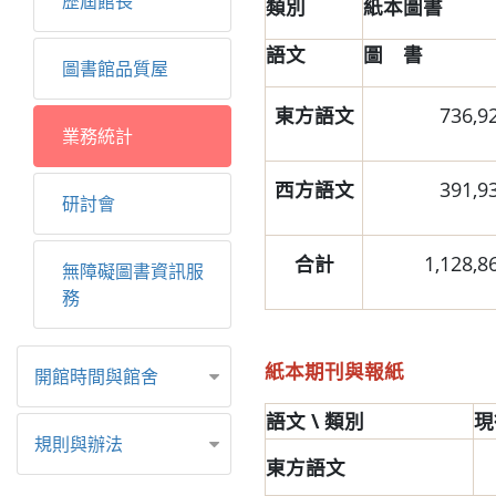
歷屆館長
類別
紙本圖書
語文
圖 書
圖書館品質屋
東方語文
736,9
業務統計
西方語文
391,9
研討會
合計
1,128,8
無障礙圖書資訊服
務
紙本期刊與報紙
開館時間與館舍
語文 \ 類別
現
規則與辦法
東方語文