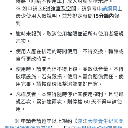
時將「討論室使用單」放入討論室標示牌。
※ 如申請
３F討論室及空間
，請參考
申請網頁
上
最少使用人數說明，並於排定時間
15分鐘內
報
到
逾時未報到，取消使用權限並記所有使用者違規
乙次。
使用人應在排定的時間使用，不得交換、轉讓或
自行更改時間。
使用時，請關門但不得上鎖，並放低音量，不得
破壞設施，若有毀損，使用人需負賠償責任。使
用完畢，請恢復環境整潔並關好門窗。
凡違反者，本館得隨時停止其使用權利，且記違
規乙次，累計達兩次，則停權 60 天不得申請使
用。
※ 申請者請遵守以上規約【
淡江大學覺生紀念圖