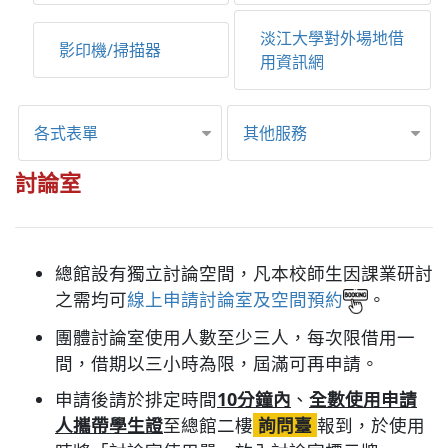
淡江大學對外場地借
影印機/掃描器
用資訊網
各式表單
其他服務
討論室
總館設有獨立討論空間，凡本校師生因課業研討
之需均可
線上申請討論室及空間預約
。
團體討論室使用人數至少三人，每次限借用一
間，借期以三小時為限，屆滿可再申請。
申請後請於排定時間
10分鐘內
、
全數使用申請
人攜帶學生證
至總館二樓
詢問臺
報到，於使用