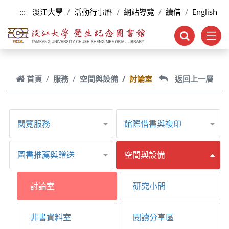
跳到主要內容
:::
淡江大學
活動行事曆
網站導覽
續借
English
首頁
服務
空間與設備
討論室
返回上一層
閱覽服務
館際借書與複印
圖書推薦與贈送
空間與設備
討論室
研究小間
非書資料室
閱讀分享區