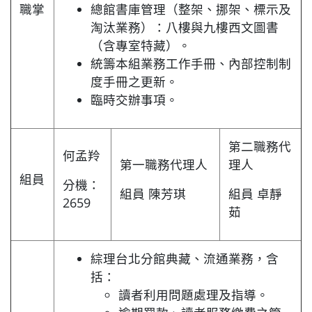
職掌
總館書庫管理（整架、挪架、標示及
淘汰業務）：八樓與九樓西文圖書
（含專室特藏）。
統籌本組業務工作手冊、內部控制制
度手冊之更新。
臨時交辦事項。
第二職務代
何孟羚
第一職務代理人
理人
組員
分機：
組員 陳芳琪
組員 卓靜
2659
茹
綜理台北分館典藏、流通業務，含
括：
讀者利用問題處理及指導。