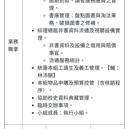
逾期罰款、讀者服務繳費之管
理。
書庫管理：盤點圖書與淘汰業
務、破損圖書之修補。
綜理總館非書資料流通及視聽設備管
理。
業務
非書資料及設備之借用與賠償
職掌
事宜。
流通服務統計。
統籌本組工讀生及義工管理。【輔：
林沛騏】
本組物品申購及預算控管（含核銷程
序）。
協助校史資料典藏管理。
臨時交辦事項。
小組成員：執行小組。