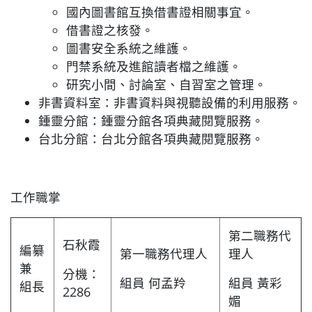
國內圖書館互換借書證相關事宜。
借書證之核發。
圖書安全系統之維護。
門禁系統及進館讀者檔之維護。
研究小間、討論室、自習室之管理。
非書資料室：非書資料與視聽設備的利用服務。
鍾靈分館：鍾靈分館各項典藏閱覽服務。
台北分館：台北分館各項典藏閱覽服務。
工作職掌
第二職務代
石秋霞
編纂
第一職務代理人
理人
兼
分機：
組員 何孟羚
組員 黃彩
組長
2286
媚