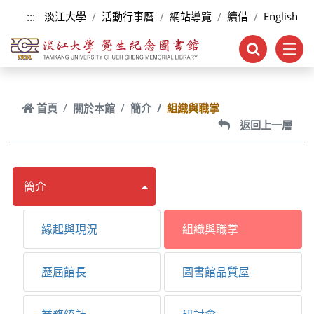
跳到主要內容
:::
淡江大學
活動行事曆
網站導覽
續借
English
首頁
關於本館
簡介
組織與職掌
返回上一層
簡介
緣起與現況
組織與職掌
歷屆館長
圖書館品質屋