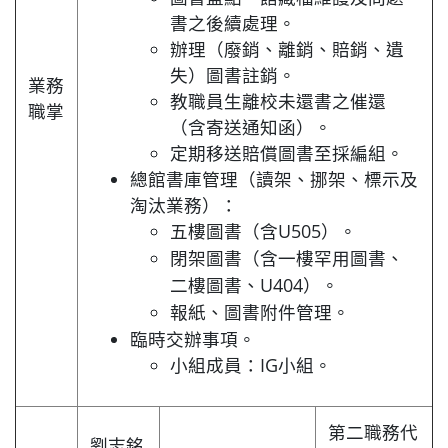
書之後續處理。
辦理（廢銷、離銷、賠銷、遺
失）圖書註銷。
業務
教職員生離校未還書之催還
職掌
（含寄送通知函）。
定期移送賠償圖書至採編組。
總館書庫管理（讀架、挪架、標示及
淘汰業務）：
U505
五樓圖書（含
）。
閉架圖書（含一樓罕用圖書、
U404
二樓圖書、
）。
報紙、圖書附件管理。
臨時交辦事項。
小組成員：IG小組。
第二職務代
劉志銘