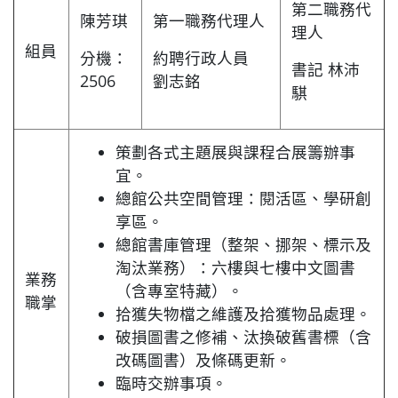
第二職務代
陳芳琪
第一職務代理人
理人
組員
分機：
約聘行政人員
書記 林沛
2506
劉志銘
騏
策劃各式主題展與課程合展籌辦事
宜。
總館公共空間管理：閱活區、學研創
享區。
總館書庫管理（整架、挪架、標示及
淘汰業務）：六樓與七樓中文圖書
業務
（含專室特藏）。
職掌
拾獲失物檔之維護及拾獲物品處理。
破損圖書之修補、汰換破舊書標（含
改碼圖書）及條碼更新。
臨時交辦事項。