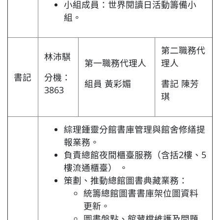
小組成員：世界閱讀日活動籌備小
組。
第二職務代
林沛騏
第一職務代理人
理人
書記
分機：
組員 黃彩媚
書記 陳芳
3863
琪
綜理鍾靈分館書庫管理與館舍修繕提
報業務。
負責總館夜間櫃臺服務（含括2樓、5
樓流通櫃臺） 。
策劃、推動總館圖書典藏業務：
統籌總館圖書書庫架位圖資料
更新。
圖書盤點、館藏檔維護及問題