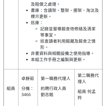
及賠償之處理。
書庫：含讀架、整架、挪架、淘汰及
標示更新。
巡庫：
記錄並督導館舍待修繕及清潔
等事宜。
巡查讀者利用館藏及館舍之情
形。
非書資料與相關設備之使用指導。
本組工作手冊之編製與更新。
第二職務代
卓靜茹
第一職務代理人
理人
組員
分機：
約聘行政人員
組員 何孟
3466
劉志銘
羚