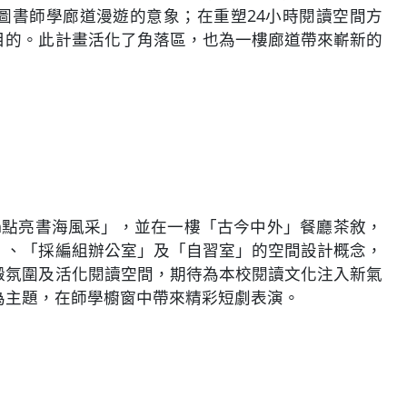
圖書師學廊道漫遊的意象；在重塑24小時閱讀空間方
目的。此計畫活化了角落區，也為一樓廊道帶來嶄新的
Open點亮書海風采」，並在一樓「古今中外」餐廳茶敘，
」、「採編組辦公室」及「自習室」的空間設計概念，
澱氛圍及活化閱讀空間，期待為本校閱讀文化注入新氣
為主題，在師學櫥窗中帶來精彩短劇表演。