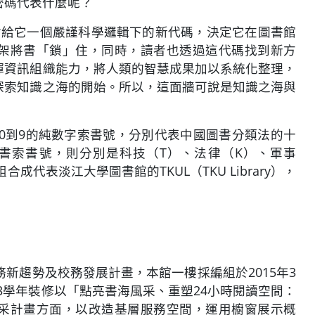
密碼代表什麼呢？
會給它一個嚴謹科學邏輯下的新代碼，決定它在圖書館
架將書「鎖」住，同時，讀者也透過這代碼找到新方
揮資訊組織能力，將人類的智慧成果加以系統化整理，
探索知識之海的開始。所以，這面牆可說是知識之海與
從0到9的純數字索書號，分別代表中國圖書分類法的十
書索書號，則分別是科技（T）、法律（K）、軍事
代表淡江大學圖書館的TKUL（TKU Library），
務新趨勢及校務發展計畫，本館一樓採編組於2015年3
03學年裝修以「點亮書海風采、重塑24小時閱讀空間：
采計畫方面，以改造基層服務空間，運用櫥窗展示概