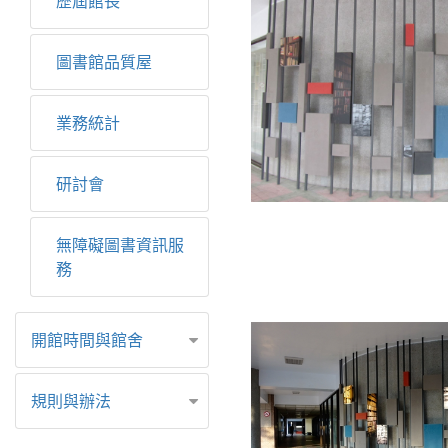
歷屆館長
圖書館品質屋
業務統計
研討會
無障礙圖書資訊服
務
開館時間與館舍
規則與辦法