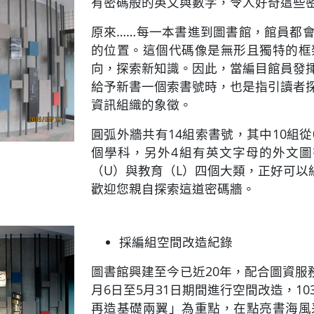
有密碼般的英文與數字，令人好奇這些
原來……每一本書進到圖書館，館員都
的位置。這個代碼像是無形且獨特的框
向，探索新知識。因此，當編目館員發
給予新書一個索書號時，也是指引讀者
資訊組織的象徵。
圓弧外牆共有14組索書號，其中10組
個學科，另外4組有英文字母的外文圖
（U）與教育（L）四個大類，正好可以組合成
歡迎您親自探索這道密碼牆。
採編組空間改造紀錄
圖書館興建至今已近20年，配合圖資服
月6日至5月31日期間進行空間改造，1
再造基礎兩翼」為重點，在點亮書海風