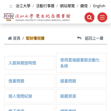
跳到主要內容
:::
淡江大學
活動行事曆
網站導覽
續借
English
首頁
智財權保護
返回上一層
使用雲端圖書館自動化
入館與開放時間
系統
借書問題
還書問題
個人借閱紀錄
館藏資源