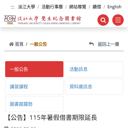
跳到主要內容
:::
淡江大學
活動行事曆
網站導覽
續借
English
首頁
一般公告
返回上一層
一般公告
活動訊息
講習課程
資料庫訊息
圖書館趨勢
【公告】115年暑假借書期限延長