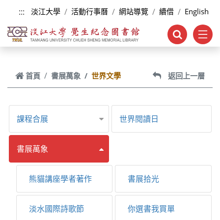
跳到主要內容
:::
淡江大學
活動行事曆
網站導覽
續借
English
首頁
書展萬象
世界文學
返回上一層
課程合展
世界閱讀日
書展萬象
熊貓講座學者著作
書展拾光
淡水國際詩歌節
你選書我買單