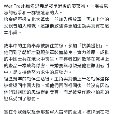
War Trash顧名思義是戰爭過後的廢棄物，一場被遺
忘的戰爭和一群被遺忘的人。
哈金經歷過文化大革命，並加入解放軍，再加上他的
父親曾加入韓戰，這讓他敘述得更加生動與真實在這
本小說。
故事中的主角奉命被調往前線，參加「抗美援朝」。
他們到了朝鮮才發現美軍裝備精良、實力雄厚，成批
的中國士兵在炮火中喪生，幸存者如同散落在戰場上
的廢品一樣成為俘虜。未婚妻與母親是他在艱困戰鬥
中，是支持他努力求生的原動力。
經歷幾年的戰俘生活後，主角與其他上千名戰俘選擇
被遣返回中國大陸。當他們回到祖國後，並沒有因為
他們對祖國的忠誠得到獎賞，而是被當作膽小怕死的
逃兵受到了懲罰。
實在令我難以想像那些軍人當時的處境，被隔絕在戰