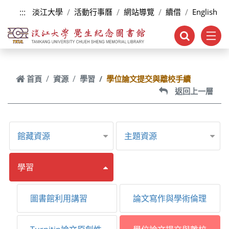
跳到主要內容
:::
淡江大學
活動行事曆
網站導覽
續借
English
首頁
資源
學習
學位論文提交與離校手續
返回上一層
館藏資源
主題資源
學習
圖書館利用講習
論文寫作與學術倫理