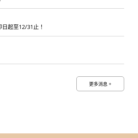
日起至12/31止！
【館際合作】化學中心總圖書室館際合作服務
直
更多消息 +