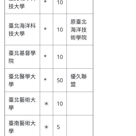
*
10
技大學
原臺北
臺北海洋科
*
10
海洋技
技大學
術學院
臺北基督學
*
10
院
臺北醫學大
優久聯
*
50
學
盟
臺北藝術大
＊
10
學
臺南藝術大
＊
5
學