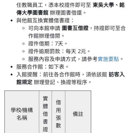
任教職員工，憑本校證件即可至
東吳大學、銘
傳大學圖書館
辦理圖書借還。
與他館互換實體借書證：
可向本館申請
圖書互借證
，持證即可至合
作館辦理借閱。
證件借期：7天。
證件逾期罰款：每天 2元。
服務內容及申請方式，請參考
實施要點
。
服務合作館：如下表。
入館提醒：前往各合作館時，須依該館
訪客入
館規定
辦理登記、換證等程序。
實
借
體
學校∕機構
用
借
備註
名稱
張
書
數
證