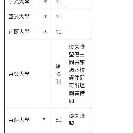
佛光大學
＊
10
亞洲大學
＊
10
宜蘭大學
＊
10
優久聯
盟優三
圖書館
無
憑本校
東吳大學
限
證件即
制
可辦理
圖書借
閱
優久聯
東海大學
*
50
盟