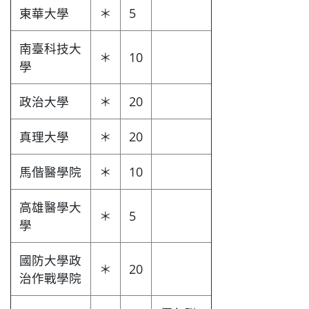
東華大學
＊
5
南臺科技大
＊
10
學
政治大學
＊
20
真理大學
＊
20
馬偕醫學院
＊
10
高雄醫學大
＊
5
學
國防大學政
＊
20
治作戰學院