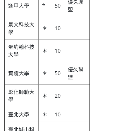
優久聯
逢甲大學
*
50
盟
景文科技大
＊
10
學
聖約翰科技
＊
10
大學
優久聯
實踐大學
＊
50
盟
彰化師範大
＊
20
學
臺北大學
＊
10
臺北城市科