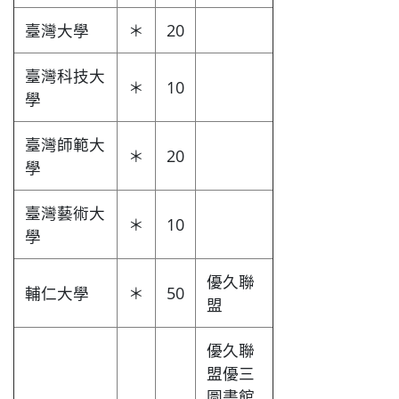
臺灣大學
＊
20
臺灣科技大
＊
10
學
臺灣師範大
＊
20
學
臺灣藝術大
＊
10
學
優久聯
輔仁大學
＊
50
盟
優久聯
盟優三
圖書館