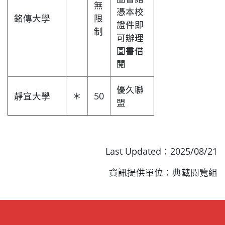
無
憑本校
銘傳大學
限
證件即
制
可辦理
圖書借
閱
優久聯
靜宜大學
＊
50
盟
Last Updated：2025/08/21
資訊提供單位：典藏閱覽組