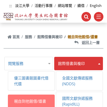
跳到主要內容
:::
淡江大學
活動行事曆
網站導覽
續借
English
首頁
服務
館際借書與複印
親自到他館借/還書
返回上一層
閱覽服務
館際借書與複印
優三圖書館圖書代借
全國文獻傳遞服務
代還
(NDDS)
國際文獻快遞服務
親自到他館借/還書
(RapidILL)