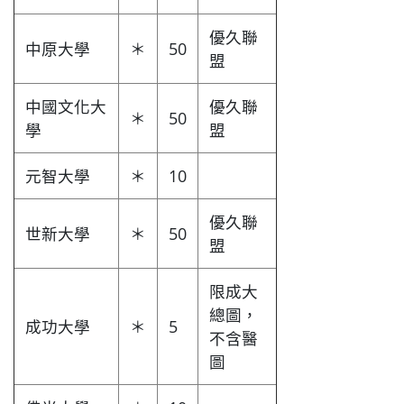
優久聯
中原大學
＊
50
盟
中國文化大
優久聯
＊
50
學
盟
元智大學
＊
10
優久聯
世新大學
＊
50
盟
限成大
總圖，
成功大學
＊
5
不含醫
圖