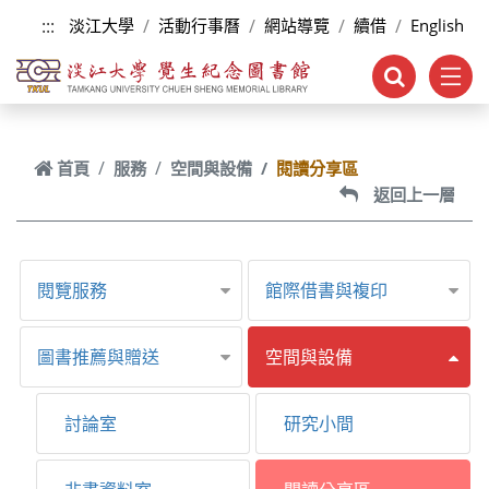
跳到主要內容
:::
淡江大學
活動行事曆
網站導覽
續借
English
首頁
服務
空間與設備
閱讀分享區
返回上一層
閱覽服務
館際借書與複印
圖書推薦與贈送
空間與設備
討論室
研究小間