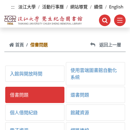
跳到主要內容
:::
淡江大學
活動行事曆
網站導覽
續借
English
首頁
借書問題
返回上一層
使用雲端圖書館自動化
入館與開放時間
系統
借書問題
還書問題
個人借閱紀錄
館藏資源