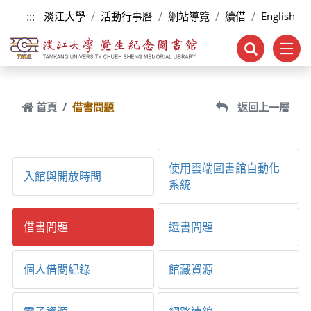
跳到主要內容
:::
淡江大學
活動行事曆
網站導覽
續借
English
首頁
借書問題
返回上一層
使用雲端圖書館自動化
入館與開放時間
系統
借書問題
還書問題
個人借閱紀錄
館藏資源