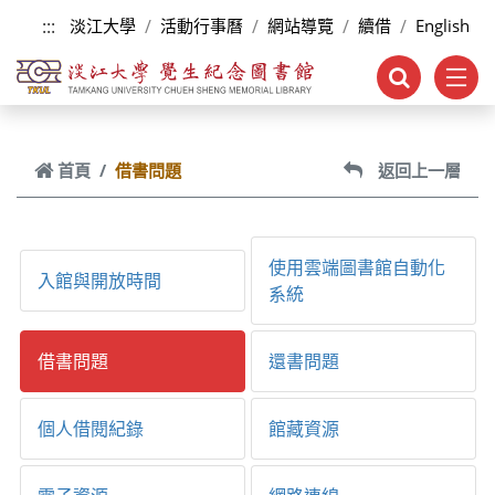
跳到主要內容
:::
淡江大學
活動行事曆
網站導覽
續借
English
首頁
借書問題
返回上一層
使用雲端圖書館自動化
入館與開放時間
系統
借書問題
還書問題
個人借閱紀錄
館藏資源