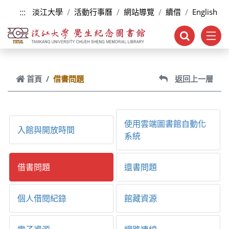
跳到主要內容
:::
淡江大學
活動行事曆
網站導覽
續借
English
首頁
借書問題
返回上一層
使用雲端圖書館自動化
入館與開放時間
系統
借書問題
還書問題
個人借閱紀錄
館藏資源