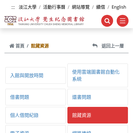
跳到主要內容
:::
淡江大學
活動行事曆
網站導覽
續借
English
首頁
館藏資源
返回上一層
使用雲端圖書館自動化
入館與開放時間
系統
借書問題
還書問題
個人借閱紀錄
館藏資源